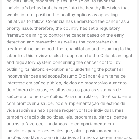
policies, laws, programs, plans, and so on, to favor the
individual’s behavioral changes into the healthy lifestyles that
would, in turn, position the healthy options as appealing
initiatives to follow. Colombia has understood the cancer as a
priority issue. therefore, the country has set a regulatory
framework aiming to control the cancer based on the early
detection and prevention as well as the comprehensive
treatment including both the rehabilitation and resuming to the
labor life. this review seeks to approach to the Colombian legal
and regulatory system concerning the cancer control, by
outlining its historic evolution and underlining the potential
inconveniences and scope.Resumo O câncer é um tema de
interesse em saúde pública, devido ao progressivo aumento
do número de casos, os altos custos para os sistemas de
saúde e o número de óbitos. Para controlá-lo, não é suficiente
com promover a saúde, pois a implementação de estilos de
vida saudáveis não apenas requer vontade individual, mas
também criação de políticas, leis, programas, planos, dentre
outros, a favorecer mudanças no comportamento em
indivíduos para esses estilos que, aliás, posicionarem as
opções saudáveis como iniciativas atrativas a serem tomadas.