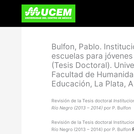
Skip
to
content
Bulfon, Pablo. Instituc
escuelas para jóvenes
(Tesis Doctoral). Univ
Facultad de Humanidad
Educación, La Plata, 
Revisión de la Tesis doctoral
Instituci
Río Negro (2013 – 2014)
por P. Bulfon
​Revisión de la Tesis doctoral Instituc
Río Negro (2013 – 2014) por P. Bulfon