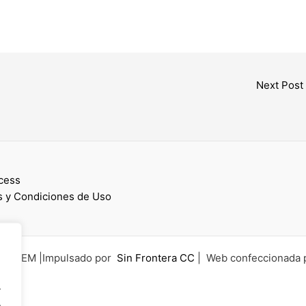
Next Post
cess
 y Condiciones de Uso
6 UCEM |Impulsado por
Sin Frontera CC
| Web confeccionada 
.
.