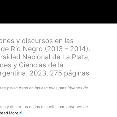
iones y discursos en las
 de Río Negro (2013 – 2014).
ersidad Nacional de La Plata,
es y Ciencias de la
Argentina. 2023, 275 páginas
ones y discursos en las escuelas para jóvenes de
iones y discursos en las escuelas para jóvenes de
Read More