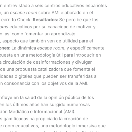
an entrevistado a seis centros educativos españoles
e
, un
escape room
sobre AMI elaborado en el
 Learn to Check.
Resultados:
Se percibe que los
ooms
educativos por su capacidad de motivar y
o, así como fomentar un aprendizaje
 aspecto que también ven de utilidad para el
ones:
La dinámica
escape room
, y específicamente
opuesta en una metodología útil para introducir en
 circulación de desinformaciones y divulgar
a de una propuesta catalizadora que fomenta el
ilidades digitales que pueden ser transferidas al
en consonancia con los objetivos de la AMI.
nfluye en la salud de la opinión pública de los
 en los últimos años han surgido numerosas
ación Mediática e Informacional (AMI).
s gamificadas ha propiciado la creación de
pe room educativos, una metodología inmersiva que