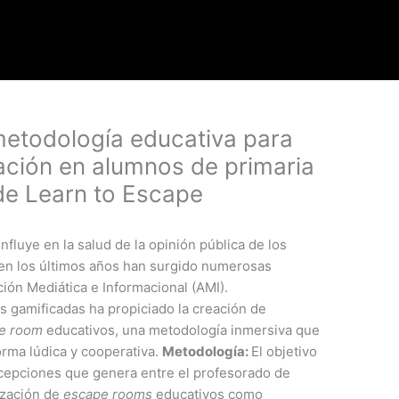
todología educativa para
ación en alumnos de primaria
 de Learn to Escape
nfluye en la salud de la opinión pública de los
 en los últimos años han surgido numerosas
ación Mediática e Informacional (AMI).
s gamificadas ha propiciado la creación de
e room
educativos, una metodología inmersiva que
rma lúdica y cooperativa.
Metodología:
El objetivo
rcepciones que genera entre el profesorado de
lización de
escape rooms
educativos como