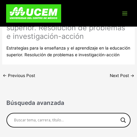
Skip
Estrategias para la enseñanza y el
to
content
aprendizaje en la educación
superior. Resolución de problemas
e investigación-acción
Estrategias para la enseñanza y el aprendizaje en la educación
superior. Resolución de problemas e investigación-acción
←
Previous Post
Next Post
→
Búsqueda avanzada