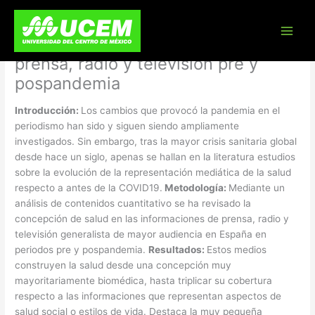
Skip
Gatopardismo mediático:
to
content
representaciones de la salud en
prensa, radio y televisión pre y
pospandemia
Introducción:
Los cambios que provocó la pandemia en el
periodismo han sido y siguen siendo ampliamente
investigados. Sin embargo, tras la mayor crisis sanitaria global
desde hace un siglo, apenas se hallan en la literatura estudios
sobre la evolución de la representación mediática de la salud
respecto a antes de la COVID19.
Metodología:
Mediante un
análisis de contenidos cuantitativo se ha revisado la
concepción de salud en las informaciones de prensa, radio y
televisión generalista de mayor audiencia en España en
periodos pre y pospandemia.
Resultados:
Estos medios
construyen la salud desde una concepción muy
mayoritariamente biomédica, hasta triplicar su cobertura
respecto a las informaciones que representan aspectos de
salud social o estilos de vida. Destaca la muy pequeña