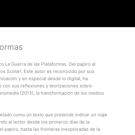
aformas
o La Guerra de las Plataformas. Del papiro al
los Scolari. Este autor es reconocido por sus
icación y en especial desde lo digital, ha
o con sus reflexiones y teorizaciones sobre
ansmedia (2013), la transformación de los medios
retado como un texto que pretende indicar un viaje
ando al lector desde los primeros días de la
l papiro, hasta las fronteras inexploradas de la