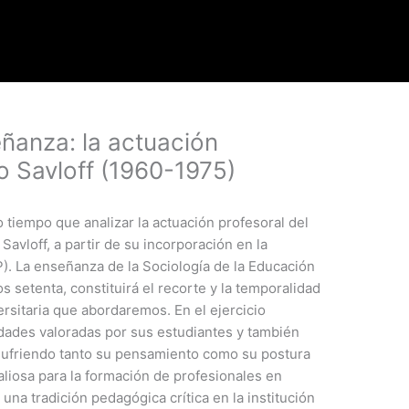
ñanza: la actuación
o Savloff (1960-1975)
o tiempo que analizar la actuación profesoral del
avloff, a partir de su incorporación en la
). La enseñanza de la Sociología de la Educación
s setenta, constituirá el recorte y la temporalidad
ersitaria que abordaremos. En el ejercicio
idades valoradas por sus estudiantes y también
sufriendo tanto su pensamiento como su postura
valiosa para la formación de profesionales en
 una tradición pedagógica crítica en la institución