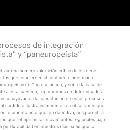
s procesos de integración
ista” y “paneuropeísta”
lizar una somera valoración crítica de los deno­
r los que conciernen al continente americano
­neuropeísmo”). Con ese ánimo, y sobre la base de
ente a esta cuestión, repararemos en determinados
 han coadyuvado a la consti­tución de estos procesos
tal sentido e ilus­trativamente es de observar lo que
ón, elemento este que, en definitiva, nos permitirá
iones que reflejarían los movimientos regionales bajo
e perdurabilidad en nuestros días, si es que lo