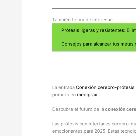
También te puede interesar:​
Prótesis ligeras y resistentes: El 
Consejos para alcanzar tus metas d
La entrada
Conexión cerebro-prótesis 
primero en
mediprax
.
Descubre el futuro de la
conexión cere
Las prótesis con interfaces cerebro-m
emocionantes para 2025. Estas tecnolog