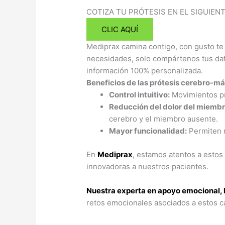
COTIZA TU PRÓTESIS EN EL SIGUIEN
CLIC AQUÍ
Mediprax camina contigo, con gusto te 
necesidades, solo compártenos tus dato
información 100% personalizada.
Beneficios de las prótesis cerebro-m
Control intuitivo:
Movimientos pr
Reducción del dolor del miemb
cerebro y el miembro ausente.
Mayor funcionalidad:
Permiten r
En
Mediprax
, estamos atentos a estos
innovadoras a nuestros pacientes.
Nuestra experta en apoyo emocional, l
retos emocionales asociados a estos c