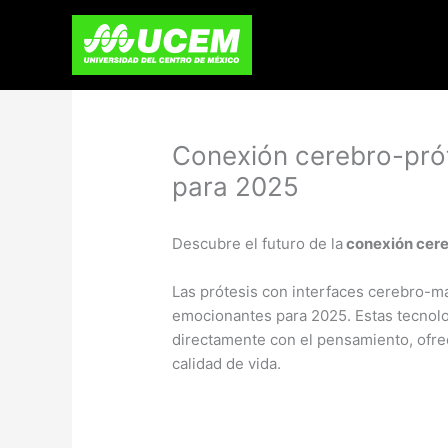
Skip
to
content
Conexión cerebro-prót
para 2025
Descubre el futuro de la
conexión cere
Las prótesis con interfaces cerebro-m
emocionantes para 2025. Estas tecnolog
directamente con el pensamiento, ofr
calidad de vida.