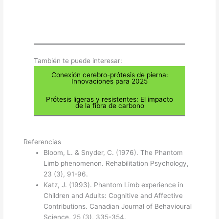
También te puede interesar:​
Conexión cerebro-prótesis de pierna:
Innovaciones para 2025
Prótesis ligeras y resistentes: El impacto
de la fibra de carbono
Referencias
Bloom, L. & Snyder, C. (1976). The Phantom
Limb phenomenon. Rehabilitation Psychology,
23 (3), 91-96.
Katz, J. (1993). Phantom Limb experience in
Children and Adults: Cognitive and Affective
Contributions. Canadian Journal of Behavioural
Science, 25 (3), 335-354.