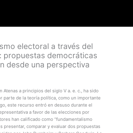
ismo electoral a través del
: propuestas democráticas
n desde una perspectiva
 Atenas a principios del siglo V a. e. c., ha sido
parte de la teoría política, como un importante
o, este recurso entró en desuso durante el
presentativa a favor de las elecciones por
tores han calificado como “fundamentalismo
o es presentar, comparar y evaluar dos propuestas