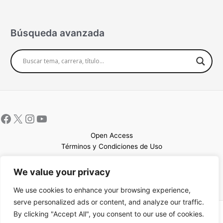
Búsqueda avanzada
Open Access
Términos y Condiciones de Uso
Mapa del sitio
We value your privacy
We use cookies to enhance your browsing experience,
serve personalized ads or content, and analyze our traffic.
By clicking "Accept All", you consent to our use of cookies.
Copyright © 2026 UCEM |Impulsado por
Sin Frontera CC
| Web