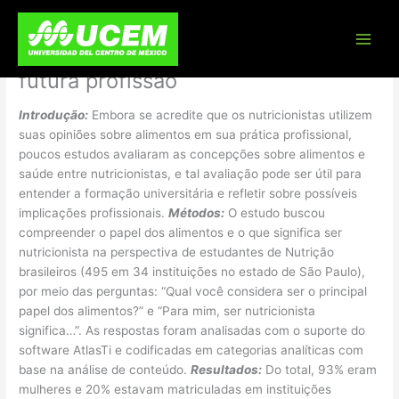
Skip
Opinião de estudantes de Nutrição
to
content
sobre alimentação e sobre sua
futura profissão
Introdução:
Embora se acredite que os nutricionistas utilizem
suas opiniões sobre alimentos em sua prática profissional,
poucos estudos avaliaram as concepções sobre alimentos e
saúde entre nutricionistas, e tal avaliação pode ser útil para
entender a formação universitária e refletir sobre possíveis
implicações profissionais.
Métodos:
O estudo buscou
compreender o papel dos alimentos e o que significa ser
nutricionista na perspectiva de estudantes de Nutrição
brasileiros (495 em 34 instituições no estado de São Paulo),
por meio das perguntas: “Qual você considera ser o principal
papel dos alimentos?” e “Para mim, ser nutricionista
significa…”. As respostas foram analisadas com o suporte do
software AtlasTi e codificadas em categorias analíticas com
base na análise de conteúdo.
Resultados:
Do total, 93% eram
mulheres e 20% estavam matriculadas em instituições