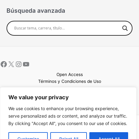
Búsqueda avanzada
Open Access
Términos y Condiciones de Uso
Mapa del sitio
We value your privacy
We use cookies to enhance your browsing experience,
serve personalized ads or content, and analyze our traffic.
By clicking "Accept All", you consent to our use of cookies.
Copyright © 2026 UCEM |Impulsado por
Sin Frontera CC
| Web
confeccionada por
Sastrería Web
EN
Customize
Reject All
Accept All