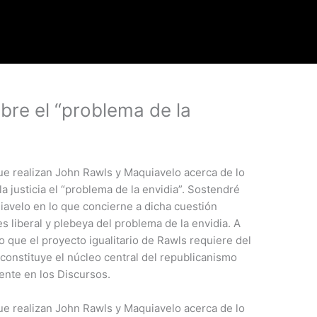
bre el “problema de la
que realizan John Rawls y Maquiavelo acerca de lo
 justicia el “problema de la envidia”. Sostendré
iavelo en lo que concierne a dicha cuestión
s liberal y plebeya del problema de la envidia. A
 que el proyecto igualitario de Rawls requiere del
 constituye el núcleo central del republicanismo
ente en los Discursos.
que realizan John Rawls y Maquiavelo acerca de lo