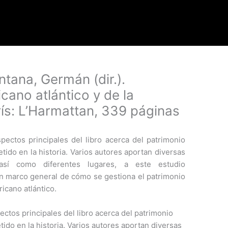
ntana, Germán (dir.).
icano atlántico y de la
ís: L’Harmattan, 339 páginas
spectos principales del libro acerca del patrimonio
etido en la historia. Varios autores aportan diversas
así como diferentes lugares, a este estudio
un marco general de cómo se gestiona el patrimonio
ricano atlántico.
pectos principales del libro acerca del patrimonio
tido en la historia. Varios autores aportan diversas