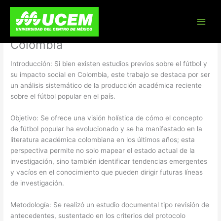
Skip
Tendencias de la investigación
to
content
acerca del Fútbol popular en
Colombia
Introducción: Si bien existen estudios previos sobre el fútbol y
su impacto social en Colombia, este trabajo se destaca por ser
un análisis sistemático de la producción académica reciente
sobre el fútbol popular en el país.
Objetivo: Se ofrece una visión holística de cómo el concepto
de fútbol popular ha evolucionado y se ha manifestado en la
literatura académica colombiana en los últimos años; esta
perspectiva permite no solo mapear el estado actual de la
investigación, sino también identificar tendencias emergentes
y vacíos en el conocimiento que pueden dirigir futuras líneas
de investigación.
Metodología: Se realizó un estudio documental tipo revisión de
antecedentes, sustentado en los criterios del protocolo