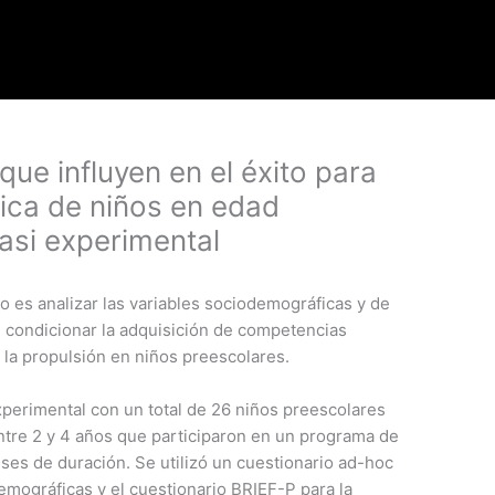
que influyen en el éxito para
ica de niños en edad
asi experimental
io es analizar las variables sociodemográficas y de
 condicionar la adquisición de competencias
y la propulsión en niños preescolares.
xperimental con un total de 26 niños preescolares
tre 2 y 4 años que participaron en un programa de
meses de duración. Se utilizó un cuestionario ad-hoc
demográficas y el cuestionario BRIEF-P para la