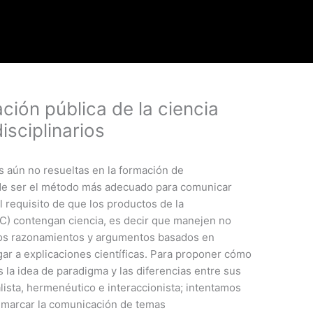
ción pública de la ciencia
isciplinarios
s aún no resueltas en la formación de
ede ser el método más adecuado para comunicar
l requisito de que los productos de la
PC) contengan ciencia, es decir que manejen no
 los razonamientos y argumentos basados en
gar a explicaciones científicas. Para proponer cómo
 la idea de paradigma y las diferencias entre sus
ealista, hermenéutico e interaccionista; intentamos
enmarcar la comunicación de temas